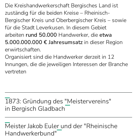
Die Kreishandwerkerschaft Bergisches Land ist
zuständig für die beiden Kreise – Rheinisch-
Bergischer Kreis und Oberbergischer Kreis – sowie
für die Stadt Leverkusen. In diesem Gebiet
arbeiten
rund 50.000
Handwerker, die
etwa
5.000.000.000 € Jahresumsatz
in dieser Region
erwirtschaften.
Organisiert sind die Handwerker derzeit in 12
Innungen, die die jeweiligen Interessen der Branche
vertreten
1873: Gründung des "Meistervereins"
in Bergisch Gladbach
Zu Bismarcks Zeiten, so beschreibt es die Chronik,
Meister Jakob Euler und der "Rheinische
blühte das Handwerk allerorts, auch in und um
Handwerkerbund"
Bergisch Gladbach. Damals hatte man sich noch