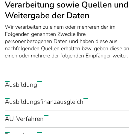
Verarbeitung sowie Quellen und
Weitergabe der Daten
Wir verarbeiten zu einem oder mehreren der im
Folgenden genannten Zwecke Ihre
personenbezogenen Daten und haben diese aus
nachfolgenden Quellen erhalten bzw. geben diese an
einen oder mehrere der folgenden Empfänger weiter:
Ausbildung
Zweck:
Ausbildungsfinanzausgleich
Überwachung der Lehrlingsausbildung, Führung
der Lehrlingsrolle, Gesellen- und
Zweck:
Zwischenprüfung, überbetriebliche Unterweisung,
AU-Verfahren
Abrechnungsverfahren für die Zuschüsse
Zweitschriften
Zweck:
Quelle/Empfänger der Daten: