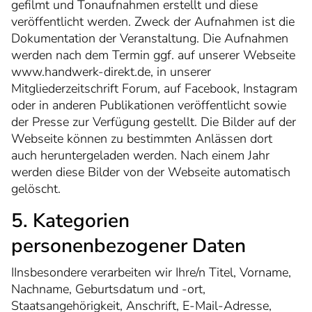
gefilmt und Tonaufnahmen erstellt und diese
§ 54 Abs. 1 Nr. 5, § 87 HwO
§ 29 Abs. 1 bis 4, 7,9,11, 13
veröffentlicht werden. Zweck der Aufnahmen ist die
§ 33 Abs. 1 HwO,
Dokumentation der Veranstaltung. Die Aufnahmen
§ 68 VwGO
werden nach dem Termin ggf. auf unserer Webseite
www.handwerk-direkt.de, in unserer
Mitgliederzeitschrift Forum, auf Facebook, Instagram
oder in anderen Publikationen veröffentlicht sowie
der Presse zur Verfügung gestellt. Die Bilder auf der
Webseite können zu bestimmten Anlässen dort
auch heruntergeladen werden. Nach einem Jahr
werden diese Bilder von der Webseite automatisch
gelöscht.
5. Kategorien
personenbezogener Daten
IInsbesondere verarbeiten wir Ihre/n Titel, Vorname,
Nachname, Geburtsdatum und -ort,
Staatsangehörigkeit, Anschrift, E-Mail-Adresse,