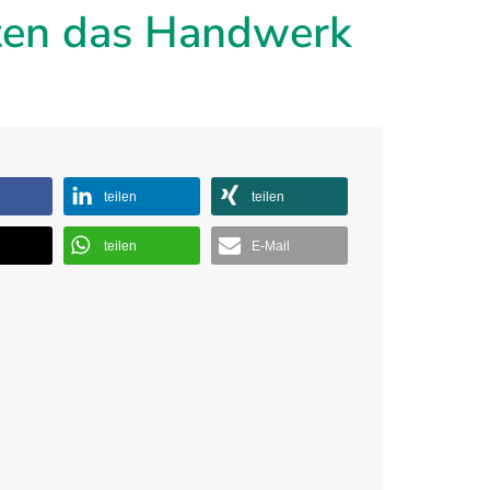
lten das Handwerk
teilen
teilen
teilen
E-Mail