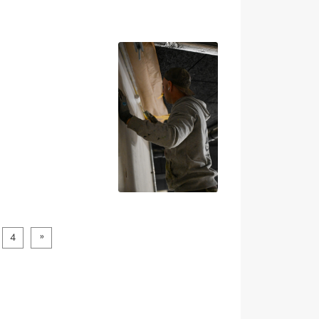
hes Land
n
4
stag
07:30-12:30 Uhr
stag
13:00-16:30 Uhr
07:30-13:30 Uhr