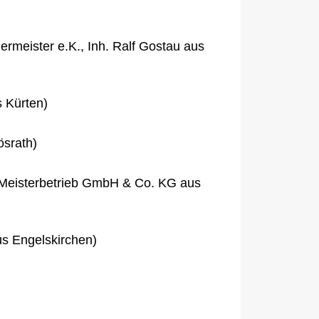
rmeister e.K., Inh. Ralf Gostau aus
s Kürten)
ösrath)
 Meisterbetrieb GmbH & Co. KG aus
us Engelskirchen)